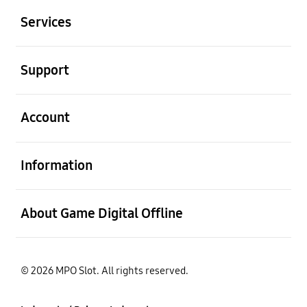
Services
Buka
Support
Buka
Account
Buka
Information
Buka
About Game Digital Offline
© 2026 MPO Slot. All rights reserved.