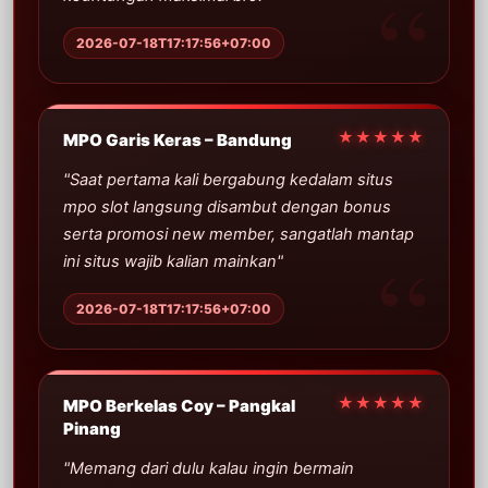
2026-07-18T17:17:56+07:00
★★★★★
MPO Garis Keras – Bandung
"Saat pertama kali bergabung kedalam situs
mpo slot langsung disambut dengan bonus
serta promosi new member, sangatlah mantap
ini situs wajib kalian mainkan"
2026-07-18T17:17:56+07:00
★★★★★
MPO Berkelas Coy – Pangkal
Pinang
"Memang dari dulu kalau ingin bermain