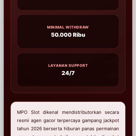
MINIMAL WITHDRAW
50.000 Ribu
LAYANAN SUPPORT
24/7
MPO Slot dikenal mendistributorkan secara
resmi agen gacor terpercaya gampang jackpot
tahun 2026 berserta hiburan panas permainan